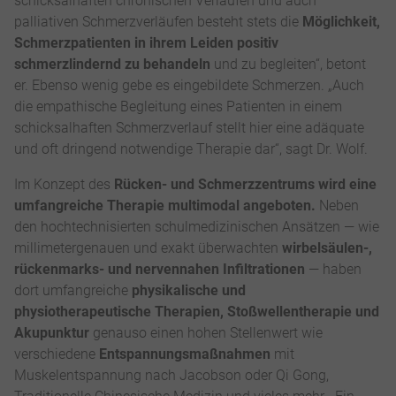
schicksalhaften chronischen Verläufen und auch
palliativen Schmerzverläufen besteht stets die
Möglichkeit,
Schmerzpatienten in ihrem Leiden positiv
schmerzlindernd zu behandeln
und zu begleiten“, betont
er. Ebenso wenig gebe es eingebildete Schmerzen. „Auch
die empathische Begleitung eines Patienten in einem
schicksalhaften Schmerzverlauf stellt hier eine adäquate
und oft dringend notwendige Therapie dar“, sagt Dr. Wolf.
Im Konzept des
Rücken- und Schmerzzentrums wird eine
umfangreiche Therapie multimodal angeboten.
Neben
den hochtechnisierten schulmedizinischen Ansätzen — wie
millimetergenauen und exakt überwachten
wirbelsäulen-,
rückenmarks- und nervennahen Infiltrationen
— haben
dort umfangreiche
physikalische und
physiotherapeutische Therapien, Stoßwellentherapie und
Akupunktur
genauso einen hohen Stellenwert wie
verschiedene
Entspannungsmaßnahmen
mit
Muskelentspannung nach Jacobson oder Qi Gong,