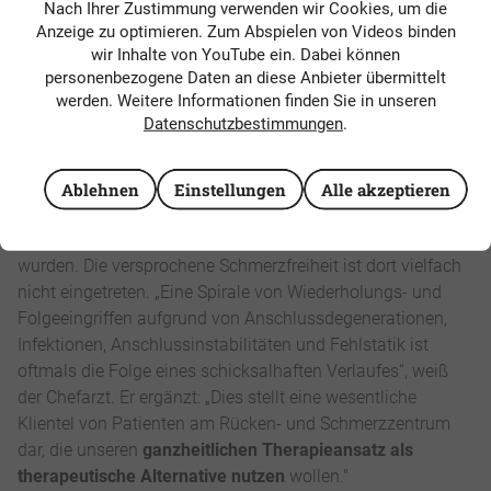
so Dr. Wolf.
Nach Ihrer Zustimmung verwenden wir Cookies, um die
Anzeige zu optimieren. Zum Abspielen von Videos binden
Ziel: „Raus aus der
wir Inhalte von YouTube ein. Dabei können
personenbezogene Daten an diese Anbieter übermittelt
Operationsspirale“
werden. Weitere Informationen finden Sie in unseren
Datenschutzbestimmungen
.
Eine
weitere große Gruppe der Patienten
am Rücken- und
Schmerzzentrum und zukünftig auch am ambulanten
Facharztzentrum der Johannesbad Fachklinik Bad Füssing
Ablehnen
Einstellungen
Alle akzeptieren
sind Betroffene, die in der Vergangenheit bereits teilweise
wiederholt in Einrichtungen mit Operationen versorgt
wurden. Die versprochene Schmerzfreiheit ist dort vielfach
nicht eingetreten. „Eine Spirale von Wiederholungs- und
Folgeeingriffen aufgrund von Anschlussdegenerationen,
Infektionen, Anschlussinstabilitäten und Fehlstatik ist
oftmals die Folge eines schicksalhaften Verlaufes“, weiß
der Chefarzt. Er ergänzt: „Dies stellt eine wesentliche
Klientel von Patienten am Rücken- und Schmerzzentrum
dar, die unseren
ganzheitlichen Therapieansatz als
therapeutische Alternative nutzen
wollen."