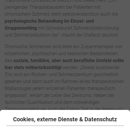
Traditionelle Chinesische Medizin und vieles mehr. „Ein
zwingender Therapiebaustein bei Patienten mit
chronischem Schmerz stellt selbstverständlich auch die
psychologische Behandlung im Einzel- und
Gruppensetting
mit Schwerpunkt Schmerzdistanzierung
und Schmerzreduktion dar“, macht der Chefarzt deutlich.
Chronische Schmerzen sind stets ein Zusammenspiel von
körperlichen, psychischen und seelischen Bestandteilen,
das
soziale, familiäre, aber auch berufliche Umfeld sollte
hier stets mitberücksichtigt
werden. „Dieses auslösende
Trio wird am Rücken- und Schmerzzentrum ganzheitlich
gesehen und dann auch im Rahmen eines therapeutischen
Maßanzuges jedem einzelnen Patienten therapeutisch
angepasst“, erklärt der Leiter des Zentrums. Neben der
fachlichen Qualifikation und dem notwendigen
Therapieangebot sei auch der Faktor Zeit in der Betreuung
des Patienten entscheidend. „Eine 5- oder 15-Minuten-
Cookies, externe Dienste & Datenschutz
Medizin gibt es am Rücken- und Schmerzzentrum nicht“,