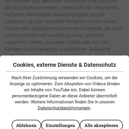
der mentalen und seelischen Gesundheit oder mögliche
Abhängigkeiten hinweisen“, verdeutlicht sie. Verändertes
Verhalten, verminderte Leistungsfähigkeit, soziale
Distanzierung oder vermehrte Fehlzeiten können solche
Indizien sein. Beispielsweise könnten Mitarbeiter, die zuvor
immer pünktlich und zuverlässig waren, plötzlich
unpünktlich werden, Ausreden nutzen oder sich von
Kollegen und Vorgesetzten zurückziehen. Äußerliche
Auffälligkeiten wie vernachlässigte Körperhygiene könnten
ebenfalls ein Indikator sein.
Cookies, externe Dienste & Datenschutz
Das Gespräch mit Betroffenen
Nach Ihrer Zustimmung verwenden wir Cookies, um die
Anzeige zu optimieren. Zum Abspielen von Videos binden
suchen
wir Inhalte von YouTube ein. Dabei können
personenbezogene Daten an diese Anbieter übermittelt
Doris Plötz rät
Führungskräften dazu, diese
werden. Weitere Informationen finden Sie in unseren
Veränderungen nicht zu ignorieren, sondern aktiv
Datenschutzbestimmungen
.
anzusprechen
. „Ein offenes und verständnisvolles
Gespräch, in dem die Führungskraft ihre Beobachtungen
Ablehnen
Einstellungen
Alle akzeptieren
mitteilt und Interesse am Wohlbefinden des Mitarbeiters