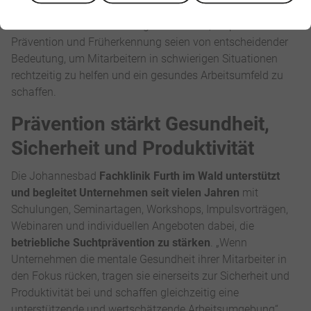
zeigt, kann der erste Schritt sein, um mögliche Probleme zu
erkennen und Unterstützung anzubieten“, empfiehlt sie.
Prävention und Früherkennung seien von entscheidender
Bedeutung, um Mitarbeitern in schwierigen Situationen
rechtzeitig zu helfen und ein gesundes Arbeitsumfeld zu
schaffen.
Prävention stärkt Gesundheit,
Sicherheit und Produktivität
Die Johannesbad
Fachklinik Furth im Wald unterstützt
und begleitet Unternehmen seit vielen Jahren
mit
Schulungen, Seminartagen, Workshops, Impulsvorträgen,
Webinaren und individuellen Angeboten dabei, die
betriebliche Suchtprävention zu stärken
. „Wenn
Unternehmen die mentale Gesundheit ihrer Mitarbeiter in
den Fokus rücken, tragen sie einerseits zur Sicherheit und
Produktivität bei und schaffen gleichzeitig eine
unterstützende und wertschätzende Arbeitsumgebung“,